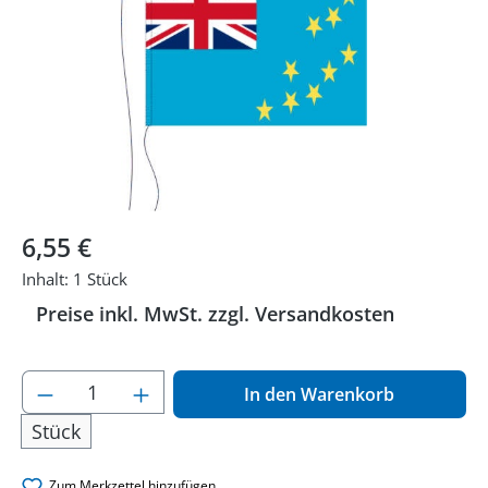
Regulärer Preis:
6,55 €
Inhalt:
1 Stück
Preise inkl. MwSt. zzgl. Versandkosten
Produkt Anzahl: Gib den gewünschten Wer
In den Warenkorb
Stück
Zum Merkzettel hinzufügen