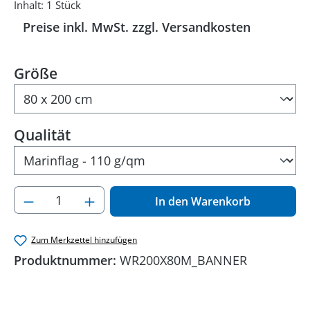
Inhalt:
1 Stück
Preise inkl. MwSt. zzgl. Versandkosten
auswählen
Größe
auswählen
Qualität
Produkt Anzahl: Gib den gewünschten Wer
In den Warenkorb
Zum Merkzettel hinzufügen
Produktnummer:
WR200X80M_BANNER