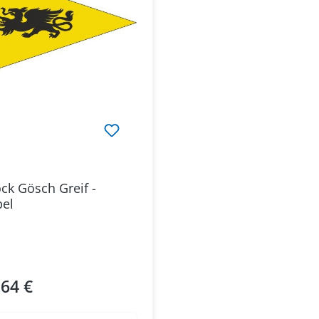
ck Gösch Greif -
el
,64 €
ärer Preis: