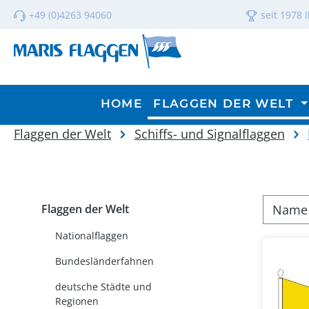
m Hauptinhalt springen
Zur Suche springen
Zur Hauptnavigation springen
+49 (0)4263 94060
seit 1978 
HOME
FLAGGEN DER WELT
Flaggen der Welt
Schiffs- und Signalflaggen
Flaggen der Welt
Nationalflaggen
Bundesländerfahnen
deutsche Städte und
Regionen