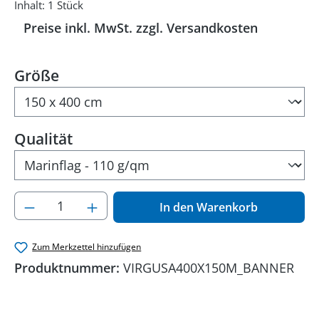
Inhalt:
1 Stück
Preise inkl. MwSt. zzgl. Versandkosten
auswählen
Größe
auswählen
Qualität
Produkt Anzahl: Gib den gewünschten Wer
In den Warenkorb
Zum Merkzettel hinzufügen
Produktnummer:
VIRGUSA400X150M_BANNER