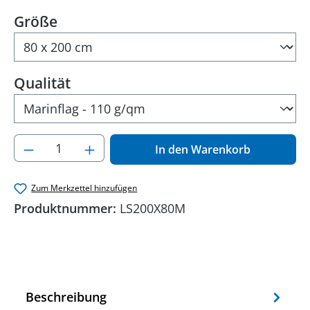
auswählen
Größe
auswählen
Qualität
Produkt Anzahl: Gib den gewünschten Wer
In den Warenkorb
Zum Merkzettel hinzufügen
Produktnummer:
LS200X80M
Beschreibung