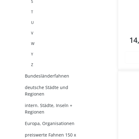
S
T
U
V
14
Regul
W
Y
Z
Bundesländerfahnen
deutsche Städte und
Regionen
intern. Städte, Inseln +
Regionen
Europa, Organisationen
preiswerte Fahnen 150 x