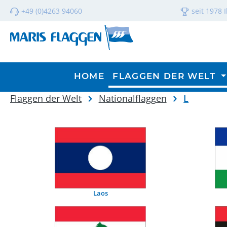
m Hauptinhalt springen
Zur Suche springen
Zur Hauptnavigation springen
+49 (0)4263 94060
seit 1978 
HOME
FLAGGEN DER WELT
Flaggen der Welt
Nationalflaggen
L
Laos