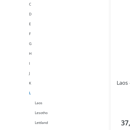
C
D
E
F
G
H
I
J
Laos 
K
L
Laos
Lesotho
37
Regul
Lettland