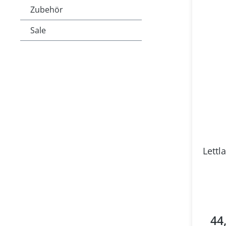
Zubehör
Sale
Lettl
44
Regul