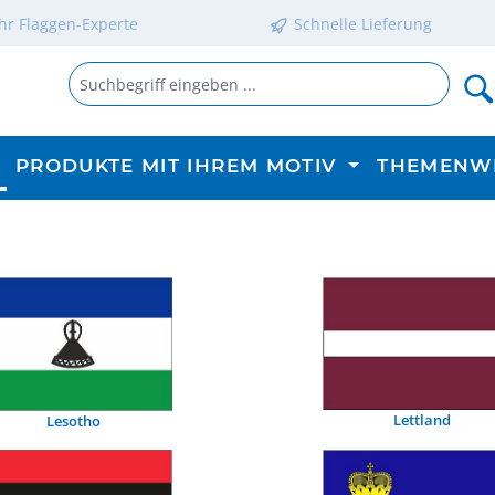
Ihr Flaggen-Experte
Schnelle Lieferung
PRODUKTE MIT IHREM MOTIV
THEMENW
Lettland
Lesotho