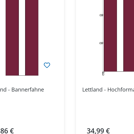
and - Bannerfahne
Lettland - Hochform
,86 €
34,99 €
ärer Preis:
Regulärer Preis: