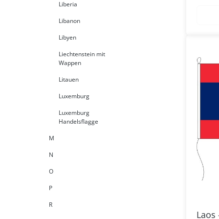
Liberia
Libanon
Libyen
Liechtenstein mit
Wappen
Litauen
Luxemburg
Luxemburg
Handelsflagge
M
N
O
P
R
Laos 