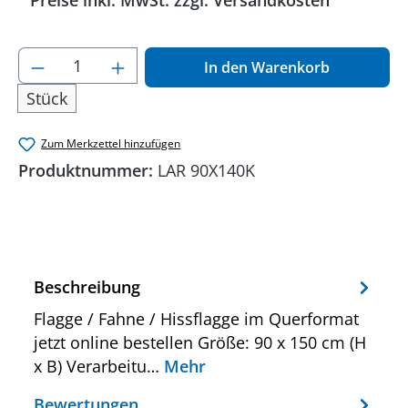
Preise inkl. MwSt. zzgl. Versandkosten
Produkt Anzahl: Gib den gewünschten Wer
In den Warenkorb
Stück
Zum Merkzettel hinzufügen
Produktnummer:
LAR 90X140K
Beschreibung
Flagge / Fahne / Hissflagge im Querformat
jetzt online bestellen Größe: 90 x 150 cm (H
x B) Verarbeitu…
Mehr
Bewertungen