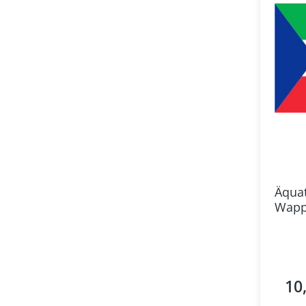
Äquat
Wapp
Alter
10
Regul