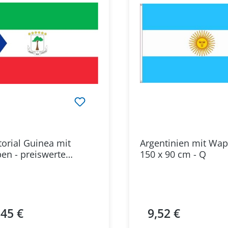
orial Guinea mit
Argentinien mit Wa
en - preiswerte
150 x 90 cm - Q
native: 150 x 90 cm
,45 €
9,52 €
ärer Preis:
Regulärer Preis: