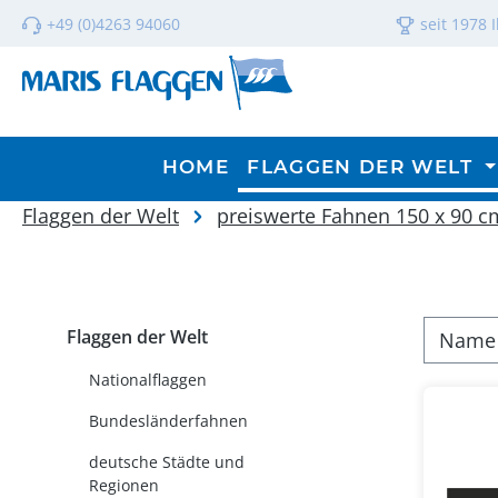
m Hauptinhalt springen
Zur Suche springen
Zur Hauptnavigation springen
+49 (0)4263 94060
seit 1978 
HOME
FLAGGEN DER WELT
Flaggen der Welt
preiswerte Fahnen 150 x 90 c
Flaggen der Welt
Nationalflaggen
Bundesländerfahnen
deutsche Städte und
Regionen