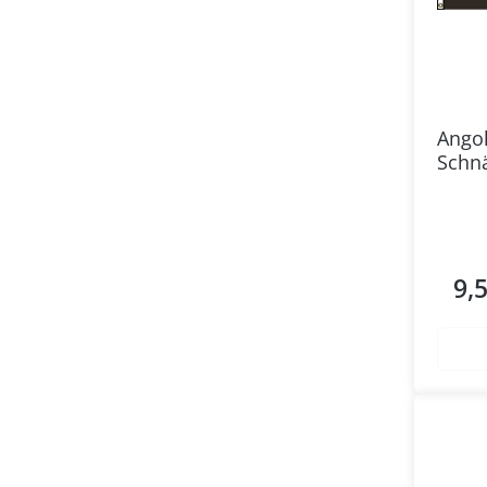
Angol
Schn
9,
Regul