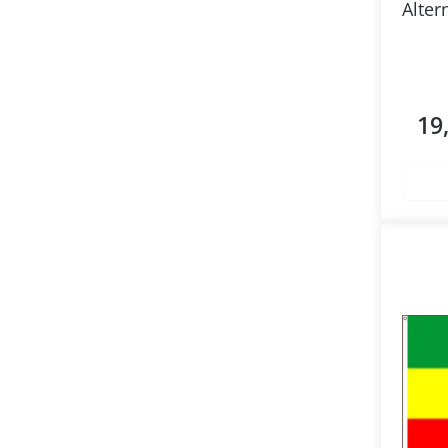
Alter
19
Regul