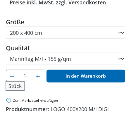
Preise inkl. MwSt. zzgl. Versandkosten
auswählen
Größe
auswählen
Qualität
Produkt Anzahl: Gib den gewünschten Wer
In den Warenkorb
Stück
Zum Merkzettel hinzufügen
Produktnummer:
LOGO 400X200 M/I DIGI