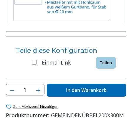
Teile diese Konfiguration
Einmal-Link
Teilen
Produkt Anzahl: Gib den gewünschten Wer
In den Warenkorb
Zum Merkzettel hinzufügen
Produktnummer:
GEMEINDENÜBBEL200X300M