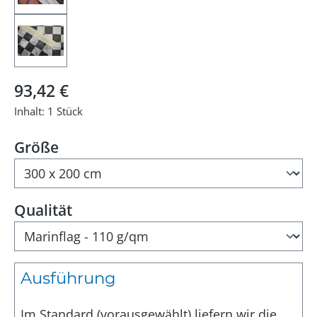
Regulärer Preis:
93,42 €
Inhalt:
1 Stück
auswählen
Größe
auswählen
Qualität
Ausführung
Im Standard (vorausgewählt) liefern wir die