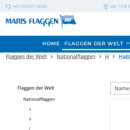
m Hauptinhalt springen
Zur Suche springen
Zur Hauptnavigation springen
+49 (0)4263 94060
seit 1978 
HOME
FLAGGEN DER WELT
Flaggen der Welt
Nationalflaggen
H
Hait
Flaggen der Welt
Nationalflaggen
A
B
C