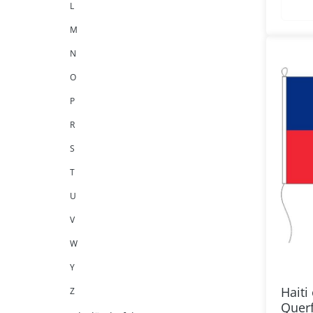
L
M
N
O
P
R
S
T
U
V
W
Y
Haiti
Z
Quer