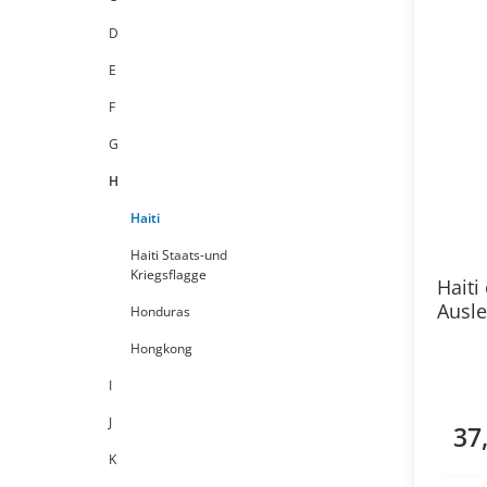
D
E
F
G
H
Haiti
Haiti Staats-und
Kriegsflagge
Haiti
Ausle
Honduras
Hongkong
I
J
37
Regul
K