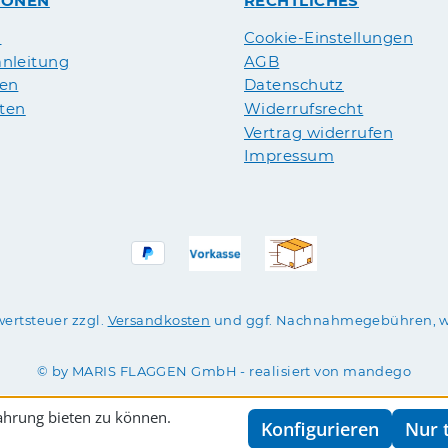
IONEN
RECHTLICHES
n
Cookie-Einstellungen
nleitung
AGB
pen
Datenschutz
äten
Widerrufsrecht
Vertrag widerrufen
Impressum
wertsteuer zzgl.
Versandkosten
und ggf. Nachnahmegebühren, w
© by MARIS FLAGGEN GmbH - realisiert von mandego
ahrung bieten zu können.
Konfigurieren
Nur 