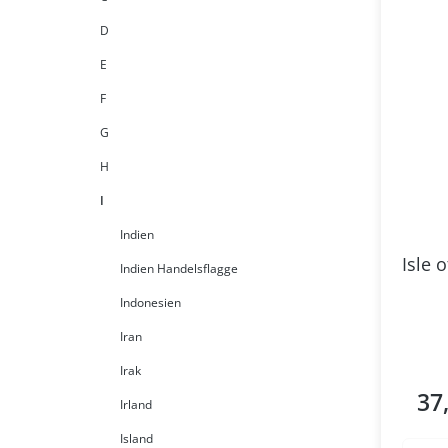
D
E
F
G
H
I
Indien
Isle 
Indien Handelsflagge
Indonesien
Iran
Irak
37
Regul
Irland
Island