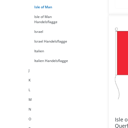
Isle of Man
Isle of Man
Handelsflagge
Israel
Israel Handelsflagge
Italien
Italien Handelsflagge
J
K
L
M
N
Isle 
O
Quer