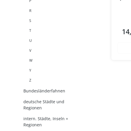
P
R
S
14
T
Regul
U
V
W
Y
Z
Bundesländerfahnen
deutsche Städte und
Regionen
intern. Städte, Inseln +
Regionen