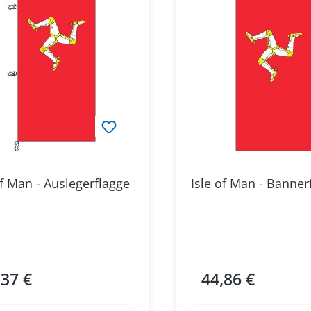
of Man - Auslegerflagge
Isle of Man - Banne
,37 €
44,86 €
ärer Preis:
Regulärer Preis: