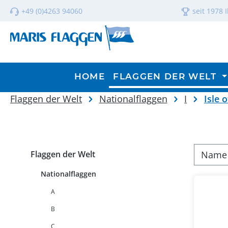
m Hauptinhalt springen
Zur Suche springen
Zur Hauptnavigation springen
+49 (0)4263 94060
seit 1978 
HOME
FLAGGEN DER WELT
Flaggen der Welt
Nationalflaggen
I
Isle 
Flaggen der Welt
Nationalflaggen
A
B
C