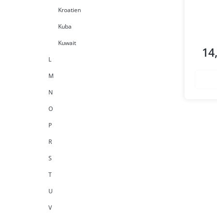
Kroatien
Kuba
Kuwait
14
Regul
L
M
N
O
P
R
S
T
U
V