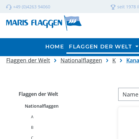
m Hauptinhalt springen
Zur Suche springen
Zur Hauptnavigation springen
+49 (0)4263 94060
seit 1978 
HOME
FLAGGEN DER WELT
Flaggen der Welt
Nationalflaggen
K
Kan
Flaggen der Welt
Nationalflaggen
A
B
C