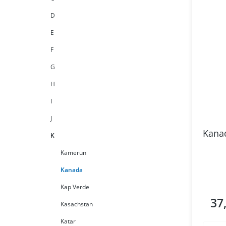
D
E
F
G
H
I
J
Kanad
K
Kamerun
Kanada
Kap Verde
37
Regul
Kasachstan
Katar