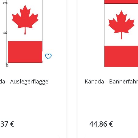
a - Auslegerflagge
Kanada - Bannerfah
,37 €
44,86 €
ärer Preis:
Regulärer Preis: