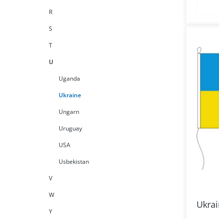
R
S
T
U
Uganda
Ukraine
Ungarn
Uruguay
USA
Usbekistan
V
W
Ukrai
Y