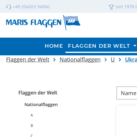
m Hauptinhalt springen
Zur Suche springen
Zur Hauptnavigation springen
+49 (0)4263 94060
seit 1978 
HOME
FLAGGEN DER WELT
Flaggen der Welt
Nationalflaggen
U
Ukra
Flaggen der Welt
Nationalflaggen
A
B
C