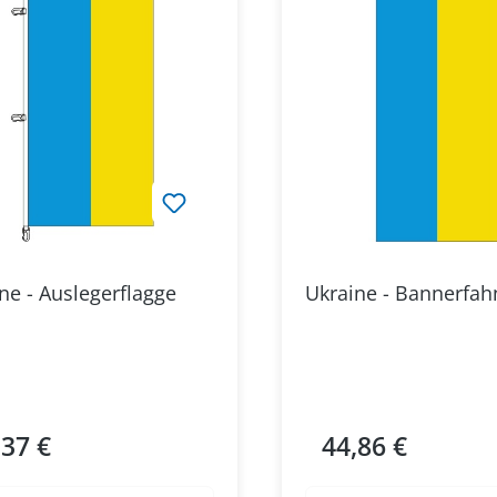
ne - Auslegerflagge
Ukraine - Bannerfah
,37 €
44,86 €
ärer Preis:
Regulärer Preis: