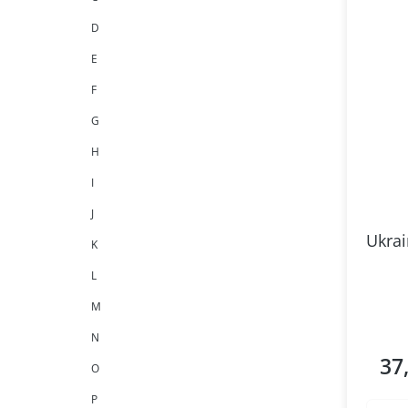
D
E
F
G
H
I
J
Ukrai
K
L
M
N
37
Regul
O
P