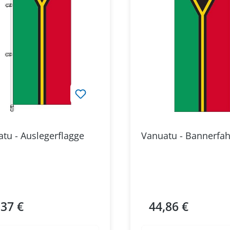
tu - Auslegerflagge
Vanuatu - Bannerfa
,37 €
44,86 €
ärer Preis:
Regulärer Preis: