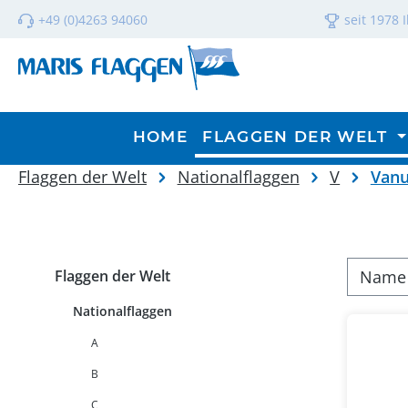
m Hauptinhalt springen
Zur Suche springen
Zur Hauptnavigation springen
+49 (0)4263 94060
seit 1978 
HOME
FLAGGEN DER WELT
Flaggen der Welt
Nationalflaggen
V
Vanu
Flaggen der Welt
Nationalflaggen
A
B
C