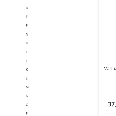
D
E
F
G
H
I
J
Vanua
K
L
M
N
37
Regul
O
P