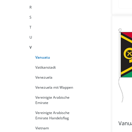
R
S
T
U
V
Vanuatu
Vatikanstadt
Venezuela
Venezuela mit Wappen
Vereinigte Arabische
Emirate
Vereinigte Arabische
Emirate Handelsflag
Vanua
Vietnam