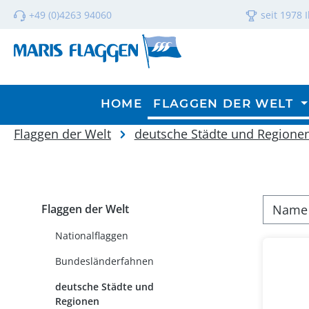
m Hauptinhalt springen
Zur Suche springen
Zur Hauptnavigation springen
+49 (0)4263 94060
seit 1978 
HOME
FLAGGEN DER WELT
Flaggen der Welt
deutsche Städte und Regione
Flaggen der Welt
Nationalflaggen
Bundesländerfahnen
deutsche Städte und
Regionen