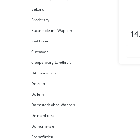
Bekond
Brodersby
Buxtehude mit Wappen
14
Regul
Bad Essen
Cuxhaven
Cloppenburg Landkreis
Dithmarschen
Detzem
Dollern
Darmstadt ohne Wappen
Delmenhorst
Dornumersiel
Epenwörden